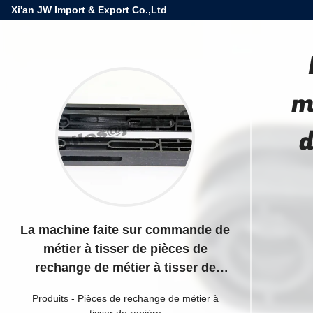
Xi'an JW Import & Export Co.,Ltd
m
d
La machine faite sur commande de
métier à tisser de pièces de
rechange de métier à tisser de
rapière/Muller partie 179335373
Produits
-
Pièces de rechange de métier à
179335374
tisser de rapière