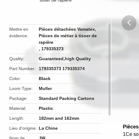
Mettre en
Pièces détachées Vamatex
,
évidence
Pièces de métier à tisser de
butto
rapière
,
179335373
Quality
Guaranteed,high Quality
Part Number
179335373 179335374
Color
Black
Loom Type
Muller
Package
Standard Packing Cartons
Material
Plastic
Length
182mm and 162mm
Pièces
Lieu d'origine
La Chine
1Ce son
Nom de
JW