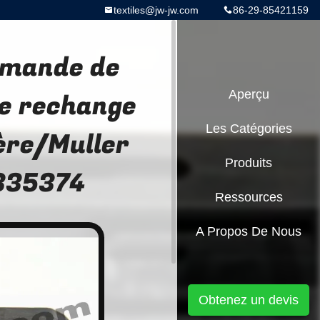
textiles@jw-jw.com
86-29-85421159
mmande de
de rechange
Aperçu
Les Catégories
ière/Muller
Produits
335374
Ressources
A Propos De Nous
Obtenez un devis