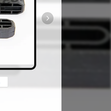
button
z