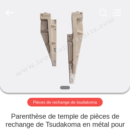
2019
-
2026
Xi'an
JW
Import
&
Export
APERÇU
Co.,Ltd.
All
Rights
Reserved.
PRODUITS
A
PROPOS
DE
NOUS
Pièces de rechange de tsudakoma
VISITE
Parenthèse de temple de pièces de
D'USINE
rechange de Tsudakoma en métal pour