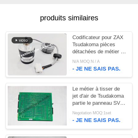
PLAN
DU
produits similaires
SITE
Codificateur pour ZAX
PRIVACY
Tsudakoma pièces
POLICY
détachées de métier à
tisser 627335
N/A MOQ:N / A
- JE NE SAIS PAS.
Le métier à tisser de
jet d'air de Tsudakoma
partie le panneau SVU-
203 pour le métier à
Negotation MOQ:1set
tisser 626603-77 de
- JE NE SAIS PAS.
Tsudakoma