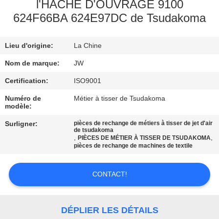
l'HACHE D'OUVRAGE 9100
624F66BA 624E97DC de Tsudakoma
CONTRÔLE
DE
Lieu d'origine:
La Chine
LA
Nom de marque:
JW
QUALITÉ
Certification:
ISO9001
CONTACT
Numéro de
Métier à tisser de Tsudakoma
modèle:
Surligner:
pièces de rechange de métiers à tisser de jet d'air
NOUVELLES
de tsudakoma
,
,
PIÈCES DE MÉTIER À TISSER DE TSUDAKOMA
pièces de rechange de machines de textile
DEMANDE
DE
CONTACT!
SOUMISSION
DÉPLIER LES DÉTAILS