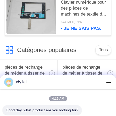
Clavier numérique pour
des pièces de
machines de textile de
pièces de rechange de
N/A MOQ:N/A
métier à tisser de
- JE NE SAIS PAS.
Tsudakoma Airjet
d'HACHE D'OUVRAGE
Catégories populaires
Tous
pièces de rechange
pièces de rechange
de métier à tisser de
de métier à tisser de
tissage
sulzer
judy lei
Pièces de rechange
Vanne
4:19 AM
de métier à tisser de
électromagnétique de
rapière
métier à tisser d'Airjet
Good day, what product are you looking for?