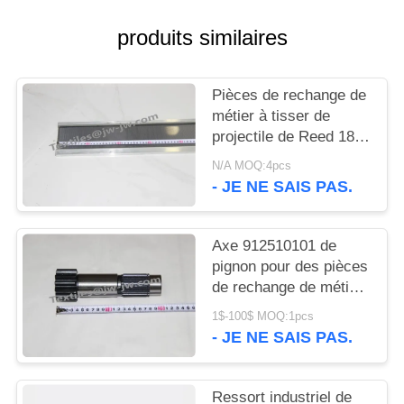
PLAN
DU
produits similaires
SITE
Pièces de rechange de
métier à tisser de
PRIVACY
projectile de Reed 18/
POLICY
㎝X165㎝X11.0cm
N/A MOQ:4pcs
Sulzer
- JE NE SAIS PAS.
Axe 912510101 de
pignon pour des pièces
de rechange de métier
à tisser de projectile de
1$-100$ MOQ:1pcs
Sulzer
- JE NE SAIS PAS.
Ressort industriel de