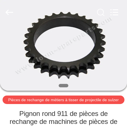
2019
-
2026
Xi'an
JW
Import
&
Export
APERÇU
Co.,Ltd.
All
Rights
Reserved.
PRODUITS
A
PROPOS
DE
NOUS
Pièces de rechange de métiers à tisser de projectile de sulzer
VISITE
Pignon rond 911 de pièces de
D'USINE
rechange de machines de pièces de