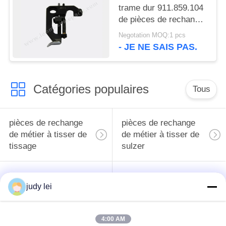
trame dur 911.859.104
de pièces de rechange
de machines de textile
Negotation MOQ:1 pcs
de la pince fa 0.5LL-
- JE NE SAIS PAS.
LLS d'extrémité
Catégories populaires
Tous
pièces de rechange
pièces de rechange
de métier à tisser de
de métier à tisser de
tissage
sulzer
Pièces de rechange
Vanne
judy lei
de métier à tisser de
électromagnétique de
rapière
métier à tisser d'Airjet
4:00 AM