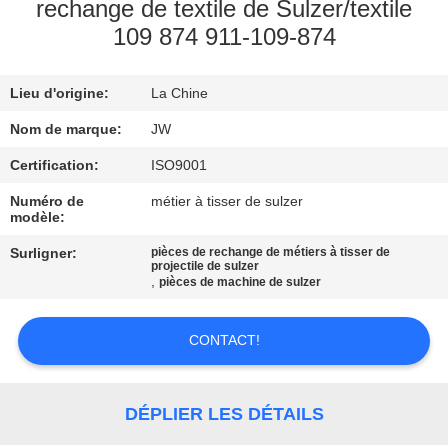
rechange de textile de Sulzer/textile
109 874 911-109-874
CONTRÔLE
DE
Lieu d'origine:
La Chine
LA
Nom de marque:
JW
QUALITÉ
Certification:
ISO9001
CONTACT
Numéro de
métier à tisser de sulzer
modèle:
Surligner:
pièces de rechange de métiers à tisser de
NOUVELLES
projectile de sulzer
,
pièces de machine de sulzer
DEMANDE
CONTACT!
DE
SOUMISSION
DÉPLIER LES DÉTAILS