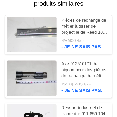
PLAN
produits similaires
DU
SITE
Pièces de rechange de
métier à tisser de
projectile de Reed 18/
PRIVACY
㎝X165㎝X11.0cm
N/A MOQ:4pcs
POLICY
Sulzer
- JE NE SAIS PAS.
Axe 912510101 de
pignon pour des pièces
de rechange de métier
à tisser de projectile de
1$-100$ MOQ:1pcs
Sulzer
- JE NE SAIS PAS.
Ressort industriel de
trame dur 911.859.104