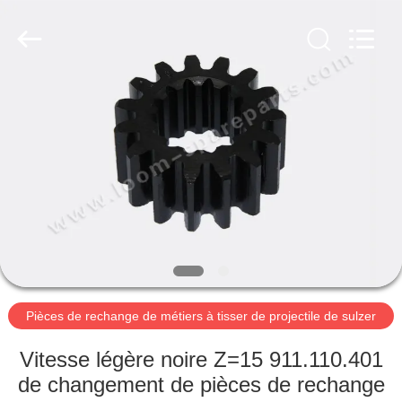
2019
-
2026
Xi'an
JW
Import
&
Export
APERÇU
Co.,Ltd.
All
Rights
Reserved.
PRODUITS
A
PROPOS
DE
NOUS
Pièces de rechange de métiers à tisser de projectile de sulzer
VISITE
Vitesse légère noire Z=15 911.110.401
D'USINE
de changement de pièces de rechange