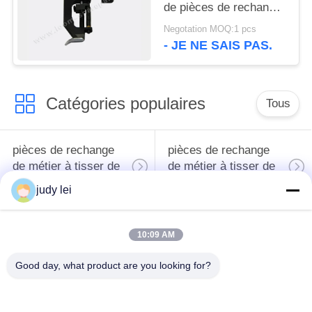
de pièces de rechange
de machines de textile
Negotation MOQ:1 pcs
de la pince fa 0.5LL-
- JE NE SAIS PAS.
LLS d'extrémité
Catégories populaires
Tous
pièces de rechange
pièces de rechange
de métier à tisser de
de métier à tisser de
tissage
sulzer
judy lei
Pièces de rechange
Vanne
10:09 AM
de métier à tisser de
électromagnétique de
rapière
métier à tisser d'Airjet
Good day, what product are you looking for?
pièces de rechange
pièces de rechange