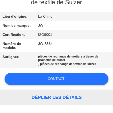
de textile de Sulzer
CONTRÔLE
Lieu d'origine:
La Chine
DE
LA
Nom de marque:
JW
QUALITÉ
Certification:
ISO9001
Numéro de
JW-S364
modèle:
CONTACT
Surligner:
pièces de rechange de métiers à tisser de
projectile de sulzer
,
pièces de rechange de textile de sulzer
NOUVELLES
CONTACT!
DEMANDE
DE
DÉPLIER LES DÉTAILS
SOUMISSION