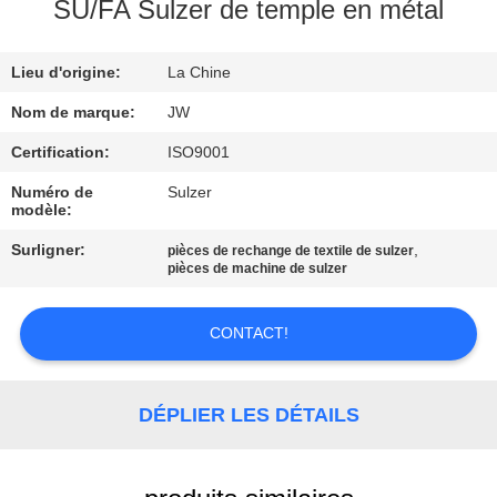
SU/FA Sulzer de temple en métal
CONTRÔLE
Lieu d'origine:
La Chine
DE
LA
Nom de marque:
JW
QUALITÉ
Certification:
ISO9001
Numéro de
Sulzer
modèle:
CONTACT
Surligner:
,
pièces de rechange de textile de sulzer
pièces de machine de sulzer
NOUVELLES
CONTACT!
DEMANDE
DE
DÉPLIER LES DÉTAILS
SOUMISSION