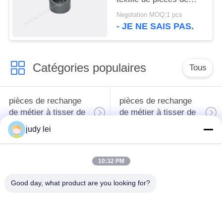
rechange de métier à
Negotation MOQ:1 pcs
tisser de Sulzer de
- JE NE SAIS PAS.
représentation
Catégories populaires
Tous
pièces de rechange
pièces de rechange
de métier à tisser de
de métier à tisser de
tissage
sulzer
judy lei
Pièces de rechange
Vanne
10:32 PM
de métier à tisser de
électromagnétique de
rapière
métier à tisser d'Airjet
Good day, what product are you looking for?
pièces de rechange
pièces de rechange
de métiers à tisser