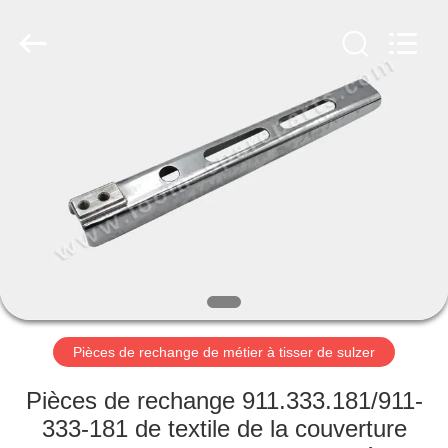
2019
-
2026
Xi'an
JW
Import
&
Export
APERÇU
Co.,Ltd.
All
Rights
Reserved.
PRODUITS
A
PROPOS
DE
NOUS
Pièces de rechange de métier à tisser de sulzer
VISITE
Pièces de rechange 911.333.181/911-
D'USINE
333-181 de textile de la couverture