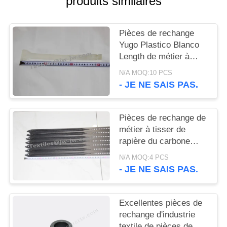
produits similaires
PLAN
DU
Pièces de rechange
SITE
Yugo Plastico Blanco
Length de métier à
PRIVACY
tisser de tissage de
N/A MOQ:10 PCS
Sulzer 302mm
POLICY
- JE NE SAIS PAS.
Pièces de rechange de
métier à tisser de
rapière du carbone
PNO580112200 Sulzer
N/A MOQ:4 PCS
de BANDE de SULZER
- JE NE SAIS PAS.
G6300
Excellentes pièces de
rechange d'industrie
textile de pièces de