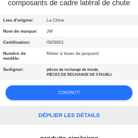
composants de cadre latéral de chute
CONTRÔLE
Lieu d'origine:
La Chine
DE
LA
Nom de marque:
JW
QUALITÉ
Certification:
ISO9001
Numéro de
Métier à tisser de jacquard
modèle:
CONTACT
Surligner:
,
pièces de rechange de meule
PIÈCES DE RECHANGE DE STAUBLI
NOUVELLES
CONTACT!
DEMANDE
DE
DÉPLIER LES DÉTAILS
SOUMISSION