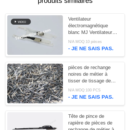
produits similaires
PLAN
DU
Ventilateur
SITE
électromagnétique
blanc MJ Ventilateur
PRIVACY
électromagnétique de
N/A MOQ:10 pièces
machine Jacquard
POLICY
- JE NE SAIS PAS.
Ventilateur
électromagnétique de
machine à tisser
pièces de rechange
Pièces détachées
noires de métier à
tisser de tissage de
pièces de rechange de
N/A MOQ:100 PCS
jacquard du crochet M6
- JE NE SAIS PAS.
de 37.13mm
Tête de pince de
rapière de pièces de
rechange de métier à