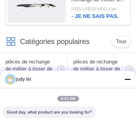
tisser de tissage de
US$1-US$100 MOQ:1 jeu
Muller MBJ3 pour le
- JE NE SAIS PAS.
métier à tisser de
Muller
Catégories populaires
Tous
pièces de rechange
pièces de rechange
de métier à tisser de
de métier à tisser de
tissage
sulzer
judy lei
Pièces de rechange
Vanne
6:53 AM
de métier à tisser de
électromagnétique de
rapière
métier à tisser d'Airjet
Good day, what product are you looking for?
pièces de rechange
pièces de rechange
de métiers à tisser