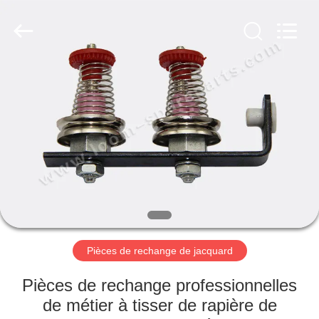
2019
-
2026
Xi'an
JW
Import
&
Export
APERÇU
Co.,Ltd.
All
Rights
Reserved.
PRODUITS
A
PROPOS
DE
NOUS
Pièces de rechange de jacquard
VISITE
Pièces de rechange professionnelles
D'USINE
de métier à tisser de rapière de