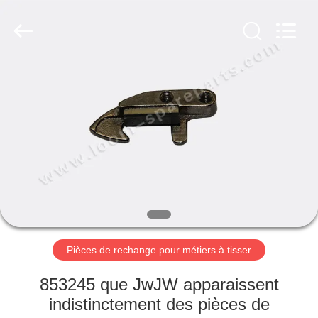
2019
-
2026
Xi'an
JW
Import
&
Export
APERÇU
Co.,Ltd.
All
Rights
Reserved.
PRODUITS
A
PROPOS
DE
NOUS
Pièces de rechange pour métiers à tisser
VISITE
853245 que JwJW apparaissent
D'USINE
indistinctement des pièces de