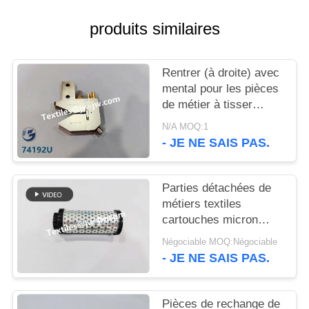
PLAN
DU
produits similaires
SITE
Rentrer (à droite) avec
mental pour les pièces
PRIVACY
de métier à tisser
POLICY
Dornire 74192U
N/A MOQ:1
- JE NE SAIS PAS.
Parties détachées de
métiers textiles
cartouches micron
pour aspiration pour
Négociable MOQ:Négociable
certaines machines
- JE NE SAIS PAS.
Pièces de rechange de