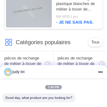
plastique blanches de
métier à tisser de
JwJW G6300 de
N/A MOQ:2 pcs
glisseur de ceinture de
- JE NE SAIS PAS.
ripper
Catégories populaires
Tous
pièces de rechange
pièces de rechange
de métier à tisser de
de métier à tisser de
tissage
sulzer
judy lei
Pièces de rechange
Vanne
1:49 PM
de métier à tisser de
électromagnétique de
rapière
métier à tisser d'Airjet
Good day, what product are you looking for?