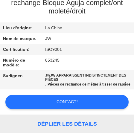
rechange Bloque Aguja complet/ont
moleté/droit
CONTRÔLE
DE
Lieu d'origine:
La Chine
LA
Nom de marque:
JW
QUALITÉ
Certification:
ISO9001
CONTACT
Numéro de
853245
modèle:
Surligner:
JwJW APPARAISSENT INDISTINCTEMENT DES
NOUVELLES
PIÈCES
,
Pièces de rechange de métier à tisser de rapière
DEMANDE
CONTACT!
DE
SOUMISSION
DÉPLIER LES DÉTAILS