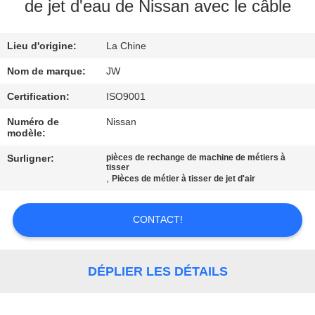
de jet d'eau de Nissan avec le câble
CONTRÔLE
Lieu d'origine:
La Chine
DE
LA
Nom de marque:
JW
QUALITÉ
Certification:
ISO9001
Numéro de
Nissan
modèle:
CONTACT
Surligner:
pièces de rechange de machine de métiers à
tisser
,
Pièces de métier à tisser de jet d'air
NOUVELLES
CONTACT!
DEMANDE
DE
DÉPLIER LES DÉTAILS
SOUMISSION