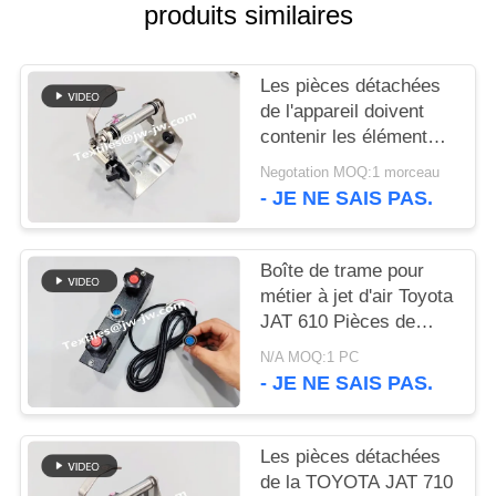
PLAN
produits similaires
DU
SITE
Les pièces détachées
de l'appareil doivent
contenir les éléments
PRIVACY
suivants:
Negotation MOQ:1 morceau
POLICY
- JE NE SAIS PAS.
Boîte de trame pour
métier à jet d'air Toyota
JAT 610 Pièces de
rechange J4200-85020-
N/A MOQ:1 PC
00
- JE NE SAIS PAS.
Les pièces détachées
de la TOYOTA JAT 710