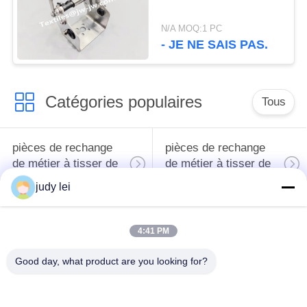
N/A MOQ:1 PC
- JE NE SAIS PAS.
Catégories populaires
Tous
pièces de rechange
pièces de rechange
de métier à tisser de
de métier à tisser de
tissage
sulzer
judy lei
Pièces de rechange
Vanne
4:41 PM
de métier à tisser de
électromagnétique de
rapière
métier à tisser d'Airjet
Good day, what product are you looking for?
pièces de rechange
pièces de rechange